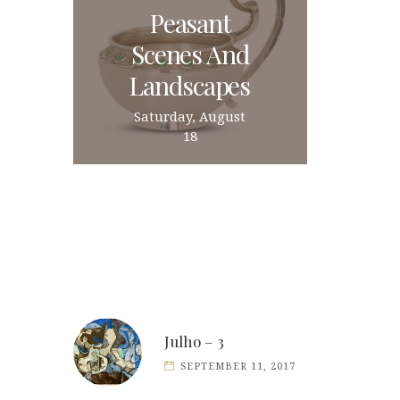
Peasant
Scenes And
Landscapes
Saturday, August
18
Julho – 3
SEPTEMBER 11, 2017