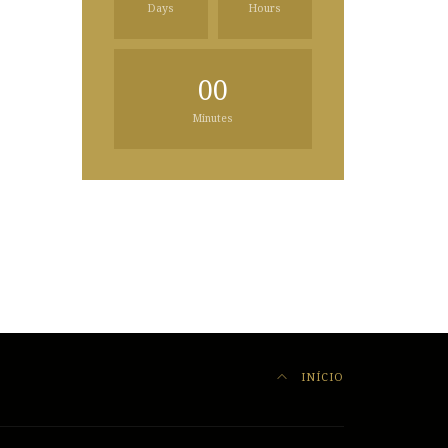
Days
Hours
00
Minutes
INÍCIO