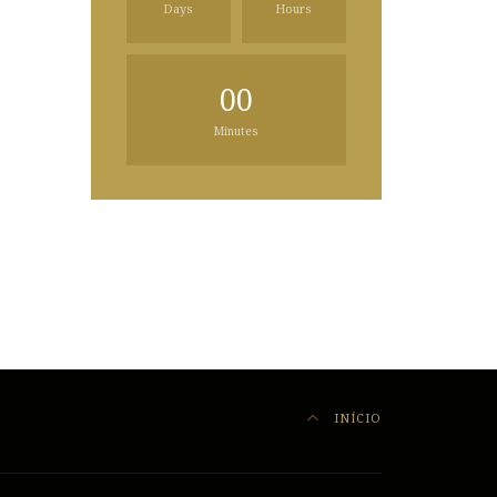
Days
Hours
00
Minutes
INÍCIO