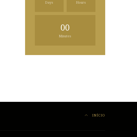
Days
Hours
00
Minutes
INÍCIO